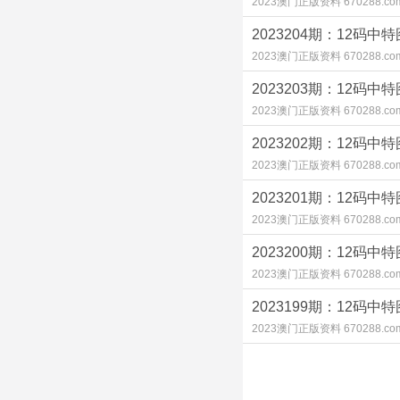
2023澳门正版资料 670288.co
2023204期：12码中特
2023澳门正版资料 670288.co
2023203期：12码中特
2023澳门正版资料 670288.co
2023202期：12码中特
2023澳门正版资料 670288.co
2023201期：12码中特
2023澳门正版资料 670288.co
2023200期：12码中特
2023澳门正版资料 670288.co
2023199期：12码中特
2023澳门正版资料 670288.co