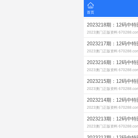
首页
2023218期：12码中特
2023澳门正版资料 670288.co
2023217期：12码中特
2023澳门正版资料 670288.co
2023216期：12码中特
2023澳门正版资料 670288.co
2023215期：12码中特
2023澳门正版资料 670288.co
2023214期：12码中特
2023澳门正版资料 670288.co
2023213期：12码中特
2023澳门正版资料 670288.co
2023212期：12码中特