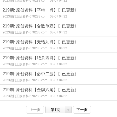
2023澳门正版资料 670288.com
08-07 04:32
219期: 原创资料【平特一肖】〖已更新〗
2023澳门正版资料 670288.com
08-07 04:32
219期: 原创资料【合数单双】〖已更新〗
2023澳门正版资料 670288.com
08-07 04:32
219期: 原创资料【无错九肖】〖已更新〗
2023澳门正版资料 670288.com
08-07 04:32
219期: 原创资料【绝杀四肖】〖已更新〗
2023澳门正版资料 670288.com
08-07 04:32
219期: 原创资料【必中二波】〖已更新〗
2023澳门正版资料 670288.com
08-07 04:32
219期: 原创资料【金牌六尾】〖已更新〗
2023澳门正版资料 670288.com
08-07 04:32
上一页
第1页
下一页