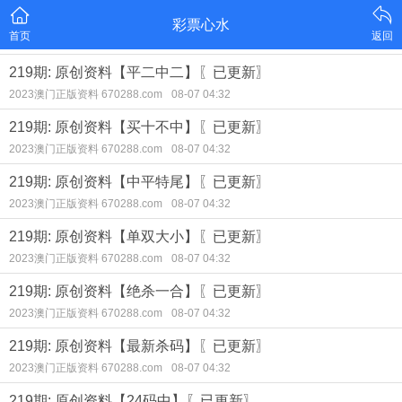
彩票心水
首页
返回
219期: 原创资料【平二中二】〖已更新〗
2023澳门正版资料 670288.com
08-07 04:32
219期: 原创资料【买十不中】〖已更新〗
2023澳门正版资料 670288.com
08-07 04:32
219期: 原创资料【中平特尾】〖已更新〗
2023澳门正版资料 670288.com
08-07 04:32
219期: 原创资料【单双大小】〖已更新〗
2023澳门正版资料 670288.com
08-07 04:32
219期: 原创资料【绝杀一合】〖已更新〗
2023澳门正版资料 670288.com
08-07 04:32
219期: 原创资料【最新杀码】〖已更新〗
2023澳门正版资料 670288.com
08-07 04:32
219期: 原创资料【24码中】〖已更新〗